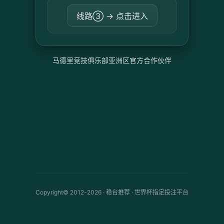
线路③ → 点击进入
马德里竞技俱乐部亚洲区官方合作伙伴
Copyright© 2012-2026 · 稳台推荐 · 世界杯指定投注平台